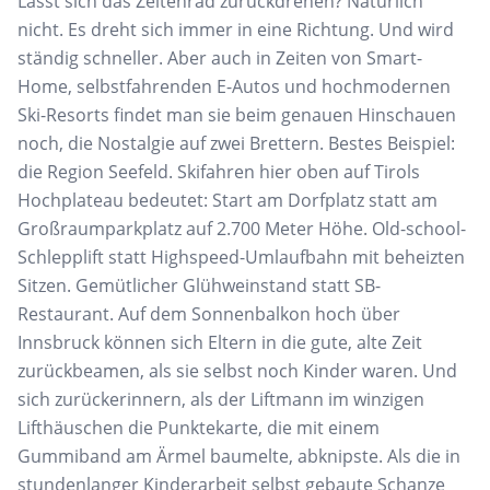
Lässt sich das Zeitenrad zurückdrehen? Natürlich
nicht. Es dreht sich immer in eine Richtung. Und wird
ständig schneller. Aber auch in Zeiten von Smart-
Home, selbstfahrenden E-Autos und hochmodernen
Ski-Resorts findet man sie beim genauen Hinschauen
noch, die Nostalgie auf zwei Brettern. Bestes Beispiel:
die Region Seefeld. Skifahren hier oben auf Tirols
Hochplateau bedeutet: Start am Dorfplatz statt am
Großraumparkplatz auf 2.700 Meter Höhe. Old-school-
Schlepplift statt Highspeed-Umlaufbahn mit beheizten
Sitzen. Gemütlicher Glühweinstand statt SB-
Restaurant. Auf dem Sonnenbalkon hoch über
Innsbruck können sich Eltern in die gute, alte Zeit
zurückbeamen, als sie selbst noch Kinder waren. Und
sich zurückerinnern, als der Liftmann im winzigen
Lifthäuschen die Punktekarte, die mit einem
Gummiband am Ärmel baumelte, abknipste. Als die in
stundenlanger Kinderarbeit selbst gebaute Schanze