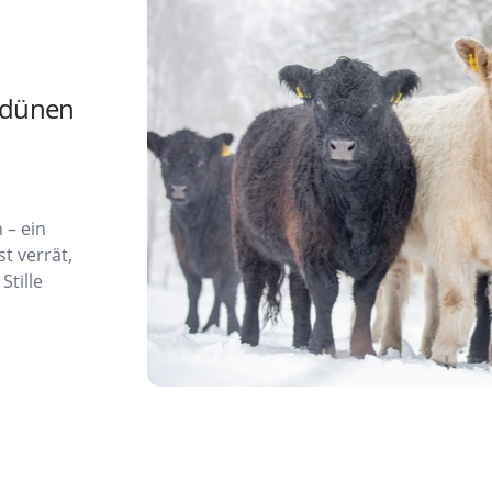
ndünen
 – ein
st verrät,
Stille