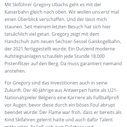
Mit Skiführer Gregory
Ubachs
geht es mit der
Kaiserbahn gleich nach oben. Wir wollen uns erst mal
einen
Überblick verschaffen. Und der lässt mich
staunen.
Seit meinem letzten
Besuch hat sich hier
tatsächlich
viel getan. Gregory zeigt mit dem
Handschuh zum
neuen Sechser-Sessel
Gaiskogelbahn
,
der 2021 fertiggestellt wurde. Ein Dutzend moderne
Aufstiegsanlagen schaufeln jede Stunde 18.000
Pistenflitzer auf den
Berg. Da muss garantiert niemand
anstehen.
Für
Gregory sind
das Investitionen
auch in seine
Zukunft.
Der 40-Jährige aus Antwerpen hatte als U21-
Nationalspieler Belgiens eine Karriere als Fußballprofi
vor
Augen, bevor diese durch ein böses Foul abrupt
beendet wurde. Der Flame war froh, dass er bereits als
Kind
Skifahren gelernt hatte und auch dafür Talent
mitbrachte. Er ließ sich zum Skilehrer und