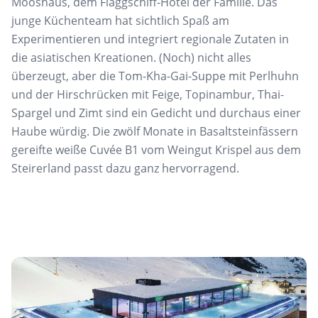
Mooshaus
, dem Flaggschiff-Hotel der Familie. Das
junge Küchenteam hat sichtlich Spaß am
Experimentieren und integriert
regionale Zutaten
in
die asiatischen Kreationen. (Noch) nicht
alles
überzeugt, aber die Tom-
Kha
-
Gai
-Suppe
mit Perlhuhn
und der Hirschrücken mit
Feige, Topinambur, Thai-
Spargel und Zimt
sind ein Gedicht und durchaus einer
Haube
würdig. Die zwölf Monate in Basaltsteinfässern
gereifte weiße Cuvée B1 vom Weingut
Krispel
aus dem
Steirerland passt dazu ganz
hervorragend.