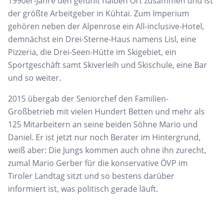
1990er-Jahre den gefühlt halben Ort zusammen und
ist
der größte Arbeitgeber
in
Kühtai
. Zum Imperium
gehören
neben der Alpenrose ein All-inclusive-Hotel,
demnächst ein Drei-Sterne-Haus namens
Lisl
, eine
Pizzeria, die Drei-Seen-Hütte im Skigebiet, ein
Sportgeschäft samt Skiverleih und
Ski
schule, eine Bar
und so weiter.
2015 übergab der Seniorchef den Familien-
Großbetrieb mit vielen Hundert Betten und mehr als
125 Mitarbeitern an seine beiden Söhne Mario und
Daniel. Er ist jetzt nur noch Berater
im Hintergrund,
weiß aber: Die Jungs kommen auch ohne ihn zurecht,
zumal Mario Gerber
für die konservative ÖVP im
Tiroler Landtag sitzt und so bestens darüber
informiert ist, was politisch gerade läuft.