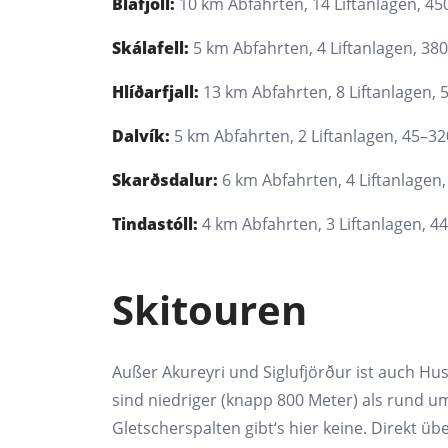
Bláfjöll:
10 km Abfahrten, 14 Liftanlagen, 4
Skálafell:
5 km Abfahrten, 4 Liftanlagen, 38
Hlíðarfjall:
13 km Abfahrten, 8 Liftanlagen,
Dalvík:
5 km Abfahrten, 2 Liftanlagen, 45–3
Skarðsdalur:
6 km Abfahrten, 4 Liftanlagen
Tindastóll:
4 km Abfahrten, 3 Liftanlagen, 
Skitouren
Außer Akureyri und Siglufjörður ist auch Hus
sind niedriger (knapp 800 Meter) als rund u
Gletscherspalten gibt‘s hier keine. Direkt üb