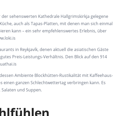
 der sehenswerten Kathedrale
Hallgrimskirkja
gelegene
 Küche,
auch als Tapas-Platten, mit denen man
sich einmal
bieren kann – ein sehr
empfehlenswertes Erlebnis, über
w.loki.is
aurants in Reykjavík, denen aktuell
die asiatischen Gäste
gutes Preis-Leistungs-Verhältnis. Den Blick auf den
914
uathai.is
 dessen Ambiente Blockhütten-Rustikalität mit Kaffeehaus-
os
einen ganzen Schlechtwettertag
verbringen kann. Es
 Salaten
und Suppen.
hlfühlen