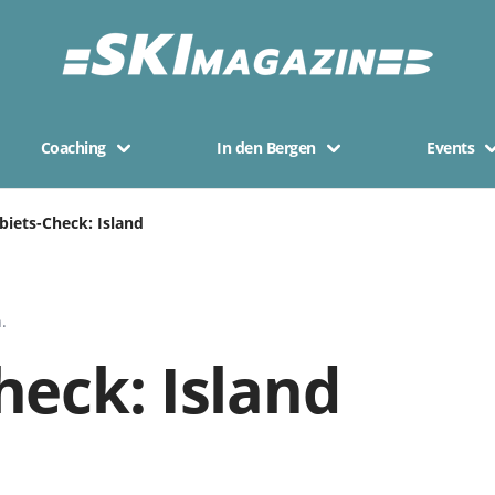
Coaching
In den Bergen
Events
biets-Check: Island
.
heck: Island