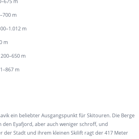
50–675 m
0–700 m
 500–1.012 m
20 m
, 200–650 m
441–867 m
avik ein beliebter Ausgangspunkt für Skitouren. Die Berge
m den Eyafjord, aber auch weniger schroff, und
er der Stadt und ihrem kleinen Skilift ragt der 417 Meter