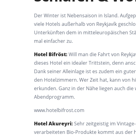
Der Winter ist Nebensaison in
Island. Aufge
viele Hotels außerhalb von Reykjavík
geschlo
Unterkünften dem in
mitteleuropäischen Stä
mal einfacher zu.
Hotel
Bifröst
:
Will man die Fahrt von
Reykja
dieses Hotel ein
idealer Trittstein, denn ans
Dank seiner Alleinlage ist es
zudem ein guter
den
Hotelzimmern. Wer Zeit hat, kann von
h
erkunden. Ganz in der
Nähe liegen auch die
Abendprogramm.
www.hotelbifrost.com
Hotel Akureyri:
Sehr zeitgeistig im
Vintage-
verarbeiteten Bio
-
Produkte kommt aus der 