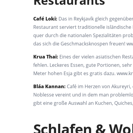
Restaurants
Café Loki:
Das in Reykjavík gleich
gegenüber
Restaurant
serviert traditionelle isländische
quer durch die nationalen
Spezialitäten pro
das
sich die Geschmacksknospen freuen!
ww
Krua
Thai:
Eines der vielen asiatischen
Rest
fehlen. Leckeres
Essen, gute Portionen, sehr 
Meter hohen
Esja
gibt es gratis dazu.
www.kr
Bláa
Kannan
:
Café im Herzen von
Akureyri,
Noblesse
vereint und in dem man probleml
gibt eine große
Auswahl an Kuchen, Quiches,
Schlafen & Wo