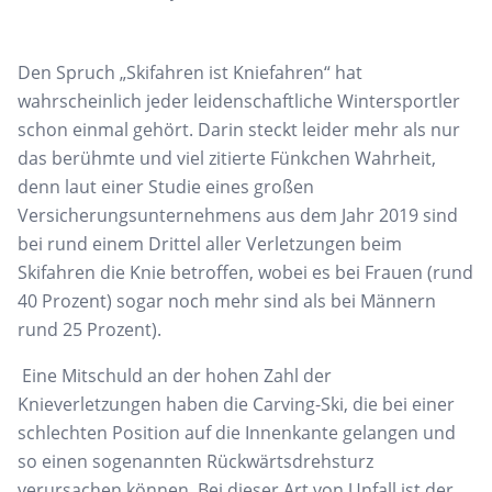
D
en Spruch „Skifahren ist Kniefahren“
hat
wahrscheinlich jeder leidenschaftliche Wintersportler
schon
einmal gehört. Darin steckt leider mehr als
nur
das berühmte und viel zitierte Fünkchen Wahrheit,
denn laut einer Studie eines
großen
Versicherungsunternehmens aus
dem Jahr 2019 sind
bei rund einem Drittel
aller Verletzungen beim
Skifahren die Knie
betroffen, wobei es bei Frauen (rund
40 Prozent) sogar noch mehr sind als bei Männern
rund 25 Prozent).
Eine Mitschuld an der
hohen Zahl der
Knieverletzungen haben
die
Carving-Ski
, die bei einer
schlechten Position auf die Innenkante gelangen und
so
einen sogenannten Rückwärtsdrehsturz
verursachen können. Bei dieser Art von
Unfall ist der