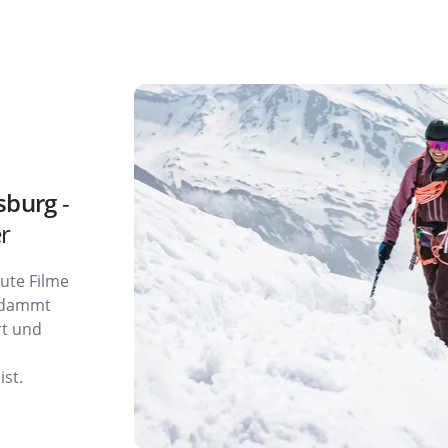
nsburg
-
r
gute Filme
erdammt
rt und
ist.