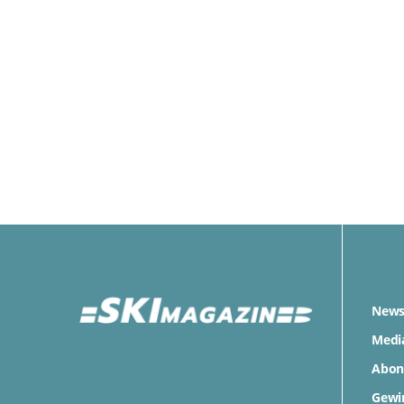
News
Medi
Abon
Gewi