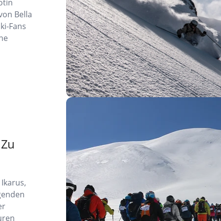
otin
von Bella
ski-Fans
ne
 Zu
Ikarus,
egenden
er
uren