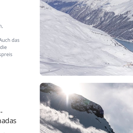
n,
 Auch das
 die
spreis
a
-
nadas