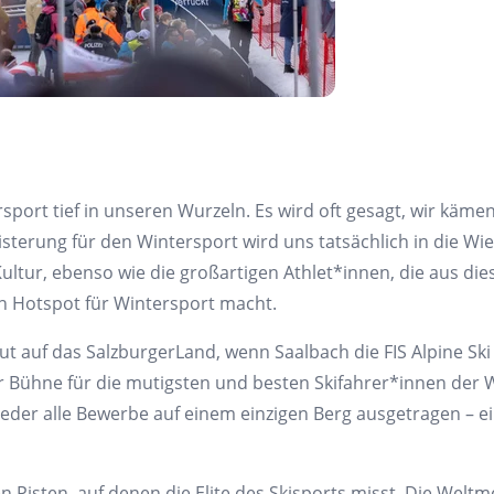
sport tief in unseren Wurzeln. Es wird oft gesagt, wir kämen
geisterung für den Wintersport wird uns tatsächlich in die W
Kultur, ebenso wie die großartigen Athlet*innen, die aus d
en Hotspot für Wintersport macht.
eut auf das SalzburgerLand, wenn Saalbach die FIS Alpine Sk
r Bühne für die mutigsten und besten Skifahrer*innen der W
eder alle Bewerbe auf einem einzigen Berg ausgetragen – ei
chen Pisten, auf denen die Elite des Skisports misst. Die W