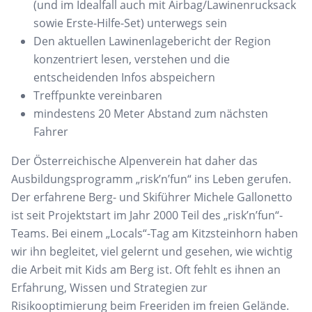
(und im Idealfall auch mit Airbag/Lawinenrucksack
sowie Erste-Hilfe-Set)
unterwegs sein
Den aktuellen
Lawinen
lage
bericht der Region
konzentriert
lesen, verstehen
und die
entscheidenden Infos abspeicher
n
Treffpunkte vereinbaren
mindestens 2
0 Meter Abstand zum nächsten
Fahrer
Der Österreichische Alpenverein hat daher das
Ausbildungsprogramm „
risk’n’fun
“ ins Leben gerufen.
Der
erfahrene Berg- und Skiführer Michele
Gallonetto
ist seit
Projektstart im Jahr 2000 Teil des „
risk’n’fun
“-
Teams
.
B
ei einem „
Locals
“-Tag am Kitzsteinhorn
haben
wir ihn
begleitet, viel gelernt und gesehen, wie wichtig
die Arbeit mit Kids am Berg ist.
Oft fehlt es
ihnen
an
Erfahrung, Wissen und
Strategien
zur
Risikooptimierung beim
Freeriden
im freien Gelände
.