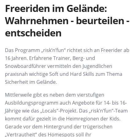
Freeriden im Gelände:
Wahrnehmen - beurteilen -
entscheiden
Das Programm
„
risk’n’fun
“
richtet sich an
Freerider
ab
16 Jahren. Erfahrene Trainer, Berg- und
Snowboardführer vermitteln den Jugendlichen
praxisnah wichtige Soft und Hard Skills zum Thema
Sicherheit im Gelände.
Mittlerweile gibt es neben dem vierstufigen
Ausbildungsprogramm auch Angebote für 14- bis 16-
Jährige wie das „
Locals
“-Projekt
. D
as „
risk’n’fun
“-Team
kommt dafür
gezielt in die Heimregionen der Kids
.
G
erade vor dem Hintergrund der trügerischen
„Vertrautheit“ des
Homespots
soll ihr