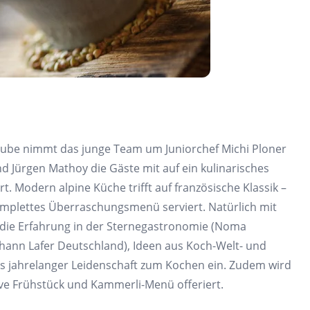
tube
nimmt das junge Team um Juniorchef Michi Ploner
nd Jürgen
Mathoy
die Gäste
mit auf ein
kulinarisches
rt. Modern
a
lpine
Küche trifft auf französische Klassik –
omplettes Überraschungsmenü serviert. Natürlich mit
 die Erfahrung in der Sternegastronomie
(
Noma
ohann
Lafer Deutschland), Ideen aus Koch-Welt- und
s jahrelanger Leidenschaft zum Kochen ein. Zudem
wird
ve
Frühstück und
Kammerli
-Menü offeriert.