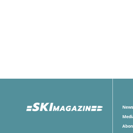
News
Medi
Abon