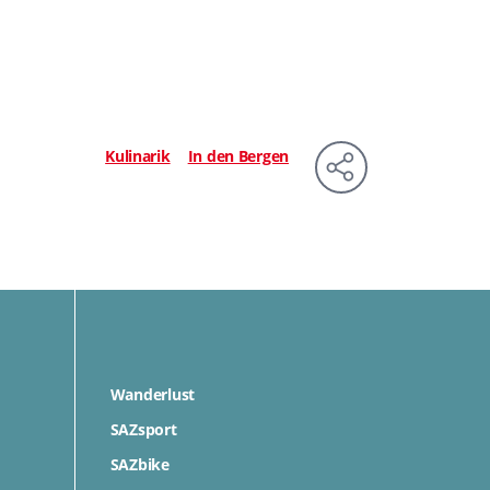
Kulinarik
In den Bergen
Wanderlust
SAZsport
SAZbike