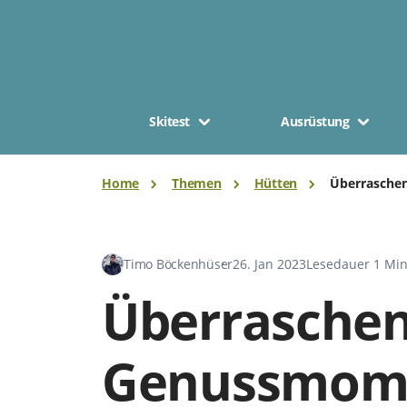
Skitest
Ausrüstung
Home
Themen
Hütten
Überrasche
Timo Böckenhüser
26. Jan 2023
Lesedauer 1 Min
Überrasche
Genussmom