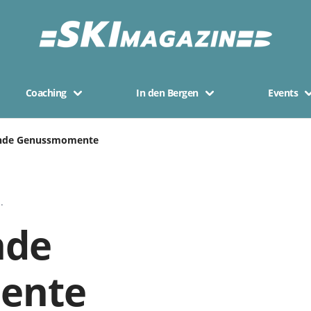
Coaching
In den Bergen
Events
nde Genussmomente
.
nde
ente